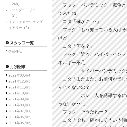
（248）
フック「パンデミック・戦争と
ワークダイアリー
て来たね･･･」
（31）
コタ「確かに･･･」
インフォメーションダ
イアリー（2）
フック「もう知っている人はそ
けど」
スタッフ一覧
コタ「何を？」
佐藤佳弘
フック「近々、ハイパーインフ
ネルギー不足
月別記事
サイバーパンデミックが起こ
2022年03月(4)
コタ「またまた、お前何か怪し
2021年12月(3)
んじゃないの？
2021年11月(3)
2021年10月(3)
ホレ、人を誘導するには恐
2021年09月(8)
ゃないか･･･」
2021年08月(1)
2021年07月(1)
フック「そうだねー？」
2021年06月(5)
コタ「でも、確かにそういう傾
2021年05月(6)