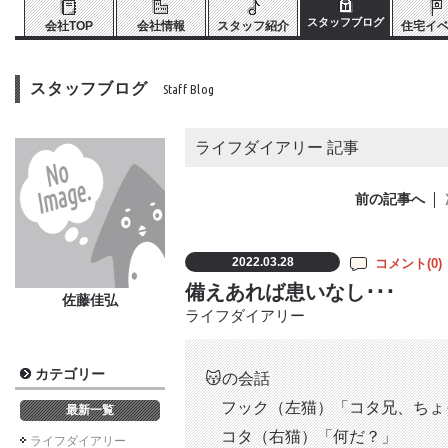
スタッフブログ
会社TOP
会社情報
スタッフ紹介
住宅イ
スタッフブログ
Staff Blog
ライフダイアリー 記事
前の記事へ
2022.03.28
コメント(
0
)
備えあれば患いなし･･･
佐藤佳弘
ライフダイアリー
カテゴリー
😽の会話
フック（左猫）「コタ兄、ちょ
最新一覧
コタ（右猫）「何だ？」
ライフダイアリー