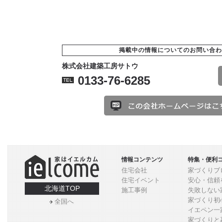
掲載中の情報についてのお問い合わ
株式会社建築工房サトウ
0133-76-6285
情報コンテンツ
特集・便利
住宅会社
家づくりブ
住宅イベント
安心・信頼
北海道TOP
施工事例
失敗しない
家づくり初
全国へ
イエペン一
家づくりと