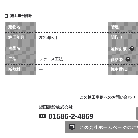
施工事例詳細
建物名
階建
ー
坪数は会社によって算
価格には、建物本体価格
竣工年月
異なる場合があります
間取り
2022年5月
用（暖房工事・換気工事
[照明込]・給排水工事[宅
商品名
ー
ます。
延床面積
工法
ファース工法
価格帯
断熱材
施主世代
ー
この施工事例へのお問い合わせ
柴田建設株式会社
01586-2-4869