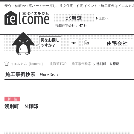
安心・信頼の住宅パートナー探し、注文住宅・住宅イベント・施工事例はイエルカム[iel
北海道
全国へ
掲載住宅会社：
47
社
住宅会社
イエルカム［ielcome］
北海道
TOP
施工事例検索
湧別町 Ｎ様邸
施工事例検索
Works Search
新築
湧別町 Ｎ様邸