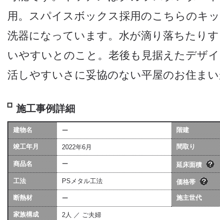
用。スパイスボックス採用のこちらのキッ
洗器になっています。水が滴り落ちたりす
いやすいとのこと。老後も見据えたデザイ
活しやすいさに妥協のない平屋のお住まい
施工事例詳細
建物名
階建
ー
坪数は会社によって算
価格には、建物本体価格
竣工年月
異なる場合があります
間取り
2022年6月
用（暖房工事・換気工事
[照明込]・給排水工事[宅
商品名
ー
ます。
延床面積
工法
PSメタル工法
価格帯
断熱材
施主世代
ー
家族構成
2人 ／ ご夫婦