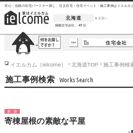
安心・信頼の住宅パートナー探し、注文住宅・住宅イベント・施工事例はイエルカム[iel
北海道
全国へ
掲載住宅会社：
47
社
住宅会社
イエルカム［ielcome］
北海道
TOP
施工事例検
施工事例検索
Works Search
新築
寄棟屋根の素敵な平屋