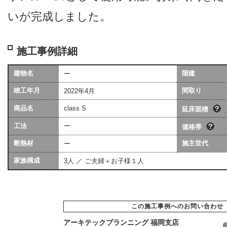
いが完成しました。
施工事例詳細
建物名
階建
ー
坪数は会社によって算
価格には、建物本体価格
竣工年月
異なる場合があります
間取り
2022年4月
用（暖房工事・換気工事
[照明込]・給排水工事[宅
商品名
class S
ます。
延床面積
工法
ー
価格帯
断熱材
施主世代
ー
家族構成
3人 ／ ご夫婦＋お子様１人
この施工事例へのお問い合わせ
アーキテックプランニング 福岡支店