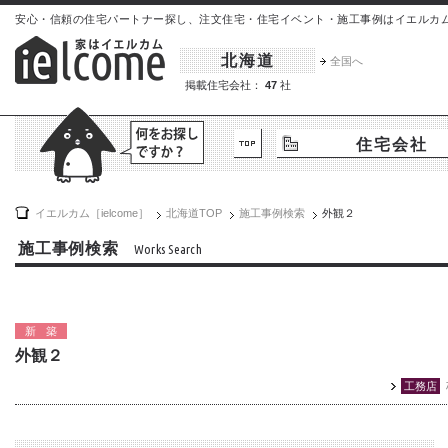
安心・信頼の住宅パートナー探し、注文住宅・住宅イベント・施工事例はイエルカム[iel
北海道
全国へ
掲載住宅会社：
47
社
住宅会社
イエルカム［ielcome］
北海道
TOP
施工事例検索
外観２
施工事例検索
Works Search
新築
外観２
工務店