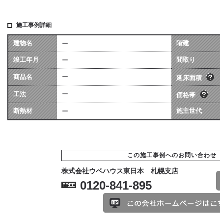
施工事例詳細
建物名
階建
ー
坪数は会社によって算
価格には、建物本体価格
竣工年月
異なる場合があります
間取り
ー
用（暖房工事・換気工事
[照明込]・給排水工事[宅
商品名
ー
ます。
延床面積
工法
ー
価格帯
断熱材
施主世代
ー
この施工事例へのお問い合わせ
株式会社ウベハウス東日本 札幌支店
0120-841-895