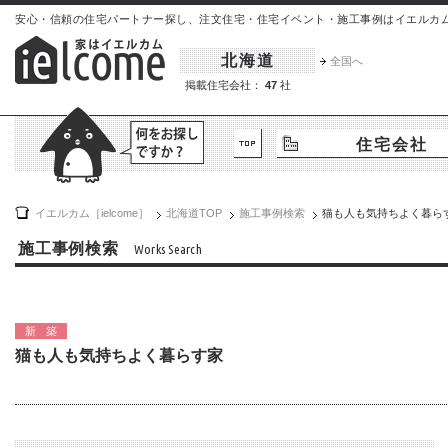
安心・信頼の住宅パートナー探し、注文住宅・住宅イベント・施工事例はイエルカム[iel
北海道
全国へ
掲載住宅会社：
47
社
住宅会社
イエルカム［ielcome］
北海道
TOP
施工事例検索
猫も人も気持ちよく暮ら
施工事例検索
Works Search
新築
猫も人も気持ちよく暮らす家