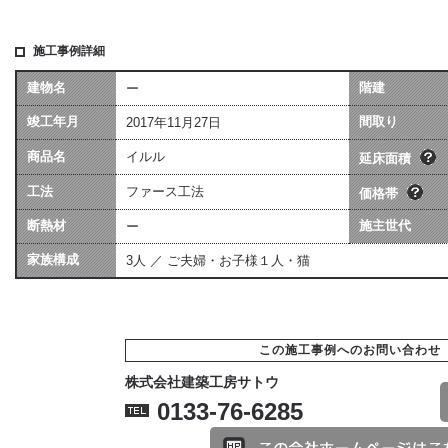
施工事例詳細
建物名
階建
ー
坪数は会社によって算
価格には、建物本体価格
竣工年月
異なる場合があります
間取り
2017年11月27日
用（暖房工事・換気工事
[照明込]・給排水工事[宅
商品名
イルル
ます。
延床面積
工法
ファース工法
価格帯
断熱材
施主世代
ー
家族構成
3人 ／ ご夫婦・お子様１人・猫
この施工事例へのお問い合わせ
株式会社建築工房サトウ
0133-76-6285