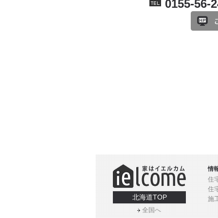
0155-56-
情
住
住
北海道TOP
施
全国へ