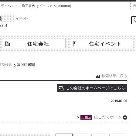
ベント・施工事例はイエルカム[ielcome]
道
全国へ
47
社
住宅会社
住宅イベント
事例検索
幕別町 I様邸
検索結果に戻る
この会社のホームページはこちら
2019.01.09
ほこだてホーム
工務店