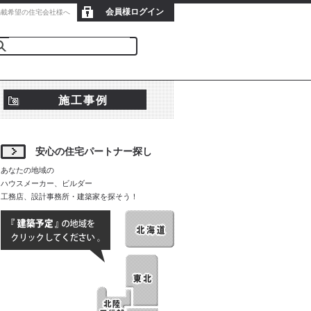
会員様ログイン
新規会員登録
掲載希望の住宅会社様へ
施工事例
安心の住宅パートナー探し
あなたの地域の
ハウスメーカー、ビルダー
工務店、設計事務所・建築家を探そう！