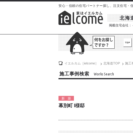
安心・信頼の住宅パートナー探し、注文住宅・住宅イ
北海
掲載住宅会社：
イエルカム［ielcome］
北海道
TOP
施工
施工事例検索
Works Search
新築
幕別町 I様邸