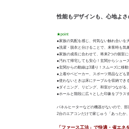
性能もデザインも、心地よさ
★point
●家族の気配を感じ、何気ない触れ合いを
●洗濯・脱衣と分けることで、来客時も気
●家族の成長に合わせて、将来2つの個室
●汚れて帰宅しても安心！玄関からシュー
●玄関からの動線は3通り！スムーズに移
●上着やベビーカー、スポーツ用品なども
●使わないときは床にテーブルを収納でき
●ダイニング、リビング、和室がつながる
●ホールと階段に広々とした印象をプラス
パネルヒーターなどの機器がないので、部
2台のエアコンだけで家じゅう「あったか
「ファース工法」で快適・省エネ