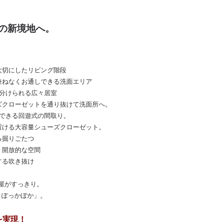
の新境地へ。
大切にしたリビング階段
兼ねなくお通しできる洗面エリア
に分けられる広々居室
ズクローゼットを通り抜けて洗面所へ。
動できる回遊式の間取り。
置ける大容量シューズクローゼット。
る掘りごたつ
、開放的な空間
する吹き抜け
屋がすっきり。
、ぽっかぽか」。
を実現！