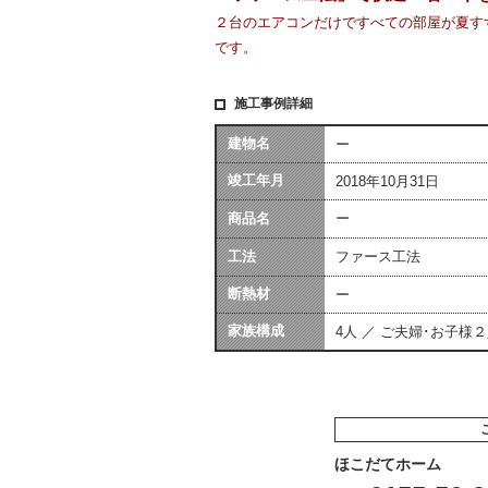
２台のエアコンだけですべての部屋が夏す
です。
施工事例詳細
建物名
ー
竣工年月
2018年10月31日
商品名
ー
工法
ファース工法
断熱材
ー
家族構成
4人 ／ ご夫婦･お子様
ほこだてホーム