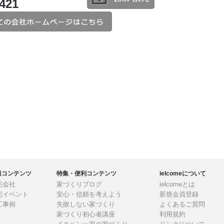
2421
報コンテンツ
特集・便利コンテンツ
ielcomeについて
宅会社
家づくりブログ
ielcomeとは
宅イベント
安心・信頼を考えよう
新規会員登録
工事例
失敗しない家づくり
よくあるご質問
家づくり初心者講座
利用規約