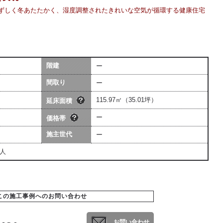
ずしく冬あたたかく、湿度調整されたきれいな空気が循環する健康住宅
階建
ー
坪数は会社によって算出方法が若干
価格には、建物本体価格+付帯工事費
異なる場合があります。
間取り
ー
用（暖房工事・換気工事・電気工事
[照明込]・給排水工事[宅内]）を含み
ます。
115.97㎡（35.01坪）
延床面積
ー
価格帯
施主世代
ー
２人
この施工事例へのお問い合わせ
お問い合わせ