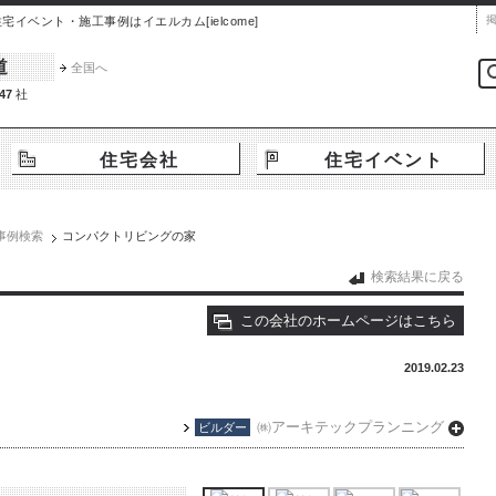
ベント・施工事例はイエルカム[ielcome]
道
全国へ
47
社
住宅会社
住宅イベント
事例検索
コンパクトリビングの家
検索結果に戻る
この会社のホームページはこちら
2019.02.23
㈱アーキテックプランニング
ビルダー