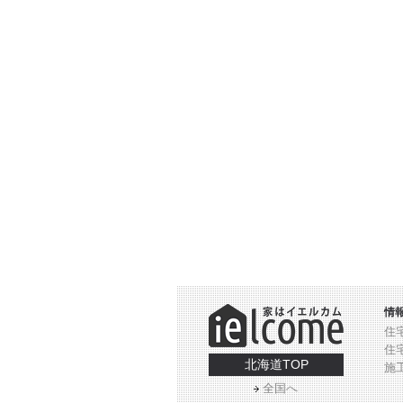
情
住
住
北海道TOP
施
全国へ