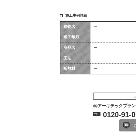
施工事例詳細
建物名
ー
竣工年月
ー
商品名
ー
工法
ー
断熱材
ー
㈱アーキテックプラン
0120-91-