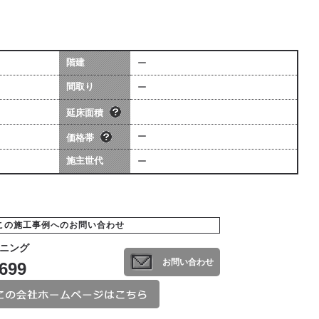
階建
ー
坪数は会社によって算出方法が若干
価格には、建物本体価格+付帯工事費
異なる場合があります。
間取り
ー
用（暖房工事・換気工事・電気工事
[照明込]・給排水工事[宅内]）を含み
ます。
延床面積
ー
価格帯
施主世代
ー
この施工事例へのお問い合わせ
ニング
お問い合わせ
0699