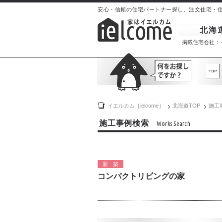
安心・信頼の住宅パートナー探し、注文住宅・住宅イ
北海
掲載住宅会社：
イエルカム［ielcome］
北海道
TOP
施工
施工事例検索
Works Search
新築
コンパクトリビングの家