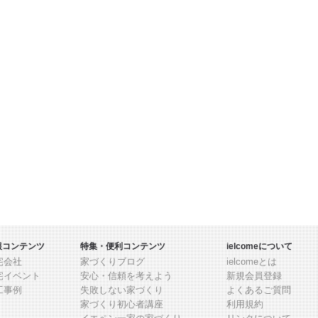
報コンテンツ
特集・便利コンテンツ
ielcomeについて
宅会社
家づくりブログ
ielcomeとは
宅イベント
安心・信頼を考えよう
新規会員登録
工事例
失敗しない家づくり
よくあるご質問
家づくり初心者講座
利用規約