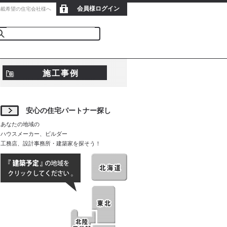
会員様ログイン
新規会員登録
掲載希望の住宅会社様へ
施工事例
安心の住宅パートナー探し
あなたの地域の
ハウスメーカー、ビルダー
工務店、設計事務所・建築家を探そう！