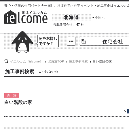
安心・信頼の住宅パートナー探し、注文住宅・住宅イベント・施工事例はイエルカム[iel
北海道
全国へ
掲載住宅会社：
47
社
住宅会社
イエルカム［ielcome］
北海道
TOP
施工事例検索
白い階段の家
施工事例検索
Works Search
新築
白い階段の家