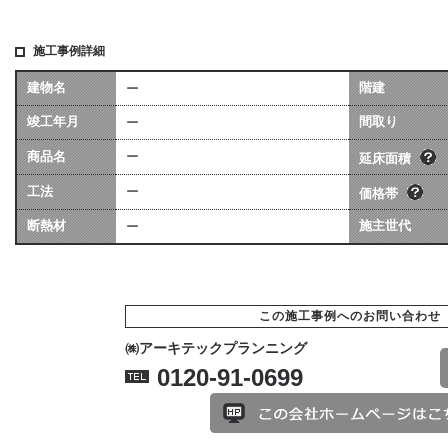
施工事例詳細
建物名
階建
ー
坪数は会社によって算
価格には、建物本体価格
竣工年月
異なる場合があります
間取り
ー
用（暖房工事・換気工事
[照明込]・給排水工事[宅
商品名
ー
ます。
延床面積
工法
ー
価格帯
断熱材
施主世代
ー
この施工事例へのお問い合わせ
㈱アーキテックプランニング
0120-91-0699