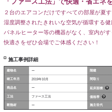
「ファース工法」で快適・省エネ
２台のエアコンだけですべての部屋が夏す
湿度調整されたきれいな空気が循環する健
パネルヒーター等の機器がなく、室内がす
快適さをぜひ会場でご体感ください！
施工事例詳細
建物名
階建
ー
坪数は会社によって算
価格には、建物本体価格
竣工年月
異なる場合があります
間取り
2019年10月
用（暖房工事・換気工事
[照明込]・給排水工事[宅
商品名
ー
ます。
延床面積
工法
ファース工法
価格帯
断熱材
施主世代
ー