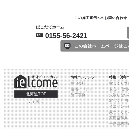
この施工事例へのお問い合わせ
ほこだてホーム
0155-56-2421
情報コンテンツ
特集・便利
住宅会社
家づくりブ
住宅イベント
安心・信頼
北海道TOP
施工事例
失敗しない
家づくり初
全国へ
イエペン一
家づくりと
家用語辞典
一括資料請