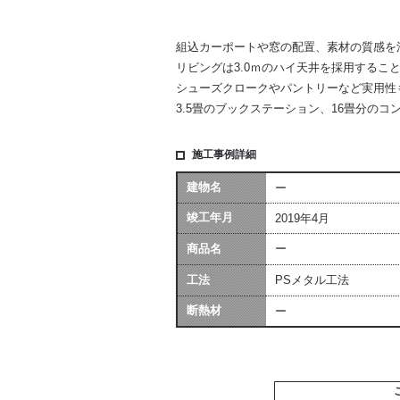
組込カーポートや窓の配置、素材の質感を
リビングは3.0ｍのハイ天井を採用するこ
シューズクロークやパントリーなど実用性
3.5畳のブックステーション、16畳分の
施工事例詳細
建物名
ー
竣工年月
2019年4月
商品名
ー
工法
PSメタル工法
断熱材
ー