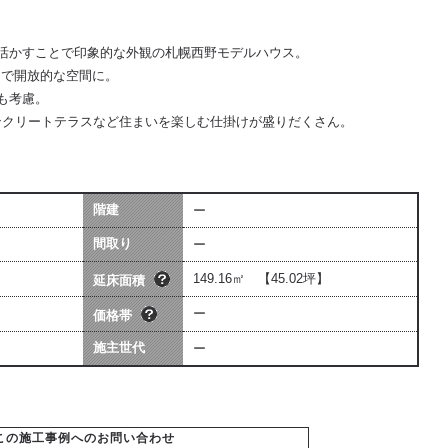
活かすことで印象的な外観の札幌西野モデルハウス。
とで開放的な空間に。
も考慮。
コンクリートテラスなど住まいを楽しむ仕掛けが盛りだくさん。
階建
ー
坪数は会社によって算出方法が若干
価格には、建物本体価格+付帯工事費
異なる場合があります。
間取り
ー
用（暖房工事・換気工事・電気工事
[照明込]・給排水工事[宅内]）を含み
ます。
149.16㎡ 【45.02坪】
延床面積
ー
価格帯
施主世代
ー
この施工事例へのお問い合わせ