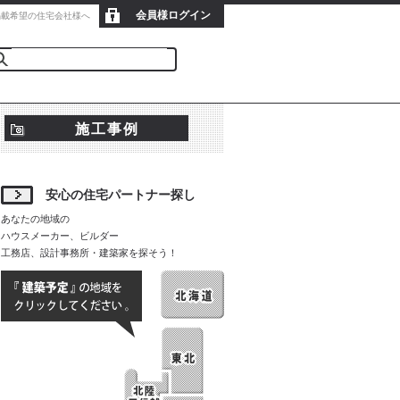
会員様ログイン
新規会員登録
掲載希望の住宅会社様へ
施工事例
安心の住宅パートナー探し
あなたの地域の
ハウスメーカー、ビルダー
工務店、設計事務所・建築家を探そう！