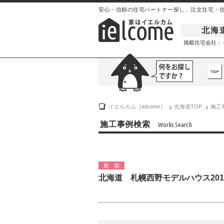
安心・信頼の住宅パートナー探し、注文住宅・住宅イ
北海
掲載住宅会社：
イエルカム［ielcome］
北海道
TOP
施工
施工事例検索
Works Search
新築
北海道 札幌西野モデルハウス201