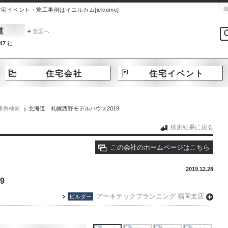
ベント・施工事例はイエルカム[ielcome]
道
全国へ
47
社
住宅会社
住宅イベント
事例検索
北海道 札幌西野モデルハウス2019
検索結果に戻る
この会社のホームページはこちら
2019.12.28
9
アーキテックプランニング 福岡支店
ビルダー