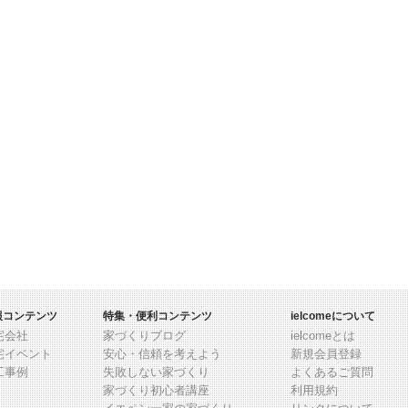
報コンテンツ
特集・便利コンテンツ
ielcomeについて
宅会社
家づくりブログ
ielcomeとは
宅イベント
安心・信頼を考えよう
新規会員登録
工事例
失敗しない家づくり
よくあるご質問
家づくり初心者講座
利用規約