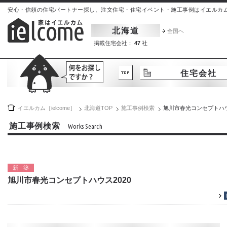
安心・信頼の住宅パートナー探し、注文住宅・住宅イベント・施工事例はイエルカム[iel
北海道
全国へ
掲載住宅会社：
47
社
住宅会社
イエルカム［ielcome］
北海道
TOP
施工事例検索
旭川市春光コンセプトハウ
施工事例検索
Works Search
新築
旭川市春光コンセプトハウス2020