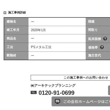
施工事例詳細
建物名
階建
ー
坪数は会社によって算
価格には、建物本体価格
竣工年月
異なる場合があります
間取り
2020年1月
用（暖房工事・換気工事
[照明込]・給排水工事[宅
商品名
ー
ます。
延床面積
工法
PSメタル工法
価格帯
断熱材
施主世代
ー
この施工事例へのお問い合わせ
㈱アーキテックプランニング
0120-91-0699