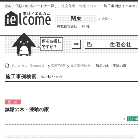
安心・信頼の住宅パートナー探し、注文住宅・住宅イベント・施工事例はイエルカム[iel
関東
全国へ
掲載住宅会社：
26
社
住宅会社
イエルカム［ielcome］
関東
TOP
施工事例検索
無垢の木・漆喰の家
施工事例検索
Works Search
新築
無垢の木・漆喰の家
設計