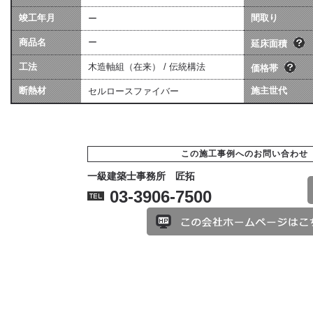
坪数は会社によって算
価格には、建物本体価格
竣工年月
異なる場合があります
間取り
ー
用（暖房工事・換気工事
[照明込]・給排水工事[宅
商品名
ー
ます。
延床面積
工法
木造軸組（在来） / 伝統構法
価格帯
断熱材
施主世代
セルロースファイバー
この施工事例へのお問い合わせ
一級建築士事務所 匠拓
03-3906-7500