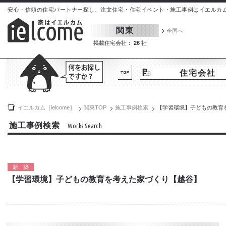
安心・信頼の住宅パートナー探し、注文住宅・住宅イベント・施工事例はイエルカム[iel
関東
全国へ
掲載住宅会社：
26
社
住宅会社
イエルカム［ielcome］
関東
TOP
施工事例検索
【学習環境】子どもの教育
施工事例検索
Works Search
新築
【学習環境】子どもの教育を考えた家づくり【越谷】