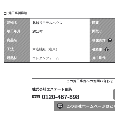
施工事例詳細
建物名
階建
北越谷モデルハウス
坪数は会社によって算
価格には、建物本体価格
竣工年月
異なる場合があります
間取り
2018年
用（暖房工事・換気工事
[照明込]・給排水工事[宅
商品名
ー
ます。
延床面積
工法
木造軸組（在来）
価格帯
断熱材
施主世代
ウレタンフォーム
この施工事例へのお問い合わせ
株式会社エステート白馬
0120-467-898