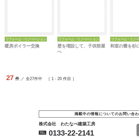
リフォーム・リノベーション
リフォーム・リノベーション
リフォーム・リノベ
暖房ボイラー交換
壁を増設して、子供部屋
和室の畳を杉
へ
27
件
／ 全
27
件中 ［
1
-
20
件目 ］
掲載中の情報についてのお問い合わ
株式会社 わたなべ建築工房
0133-22-2141