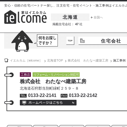
安心・信頼の住宅パートナー探し、注文住宅・住宅イベント・施工事例はイエルカム[iel
北海道
全国へ
掲載住宅会社：
47
社
住宅会社
イエルカム［ielcome］
北海道
TOP
株式会社 わたなべ建築工房
施工事例
工務店
リフォーム・リノベ―ション対応可
株式会社 わたなべ建築工房
北海道石狩郡当別町緑町２５９－８
0133-22-2141
0133-22-2142