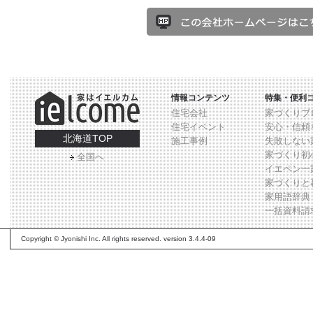
情報コンテンツ
特集・便利
住宅会社
家づくりブ
住宅イベント
安心・信頼
北海道TOP
施工事例
失敗しない
家づくり初
全国へ
イエペン一
家づくりと
家用語辞典
一括資料請
Copyright © Jyonishi Inc. All rights reserved. version 3.4.4-09