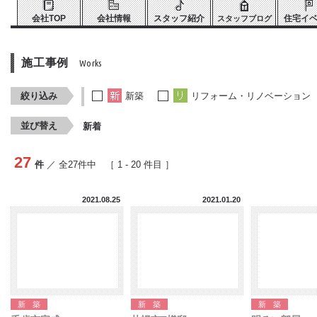
会社TOP
会社情報
スタッフ紹介
住宅イ
スタッフブログ
施工事例
Works
絞り込み
新築
リフォーム・リノベーション
並び替え
新着
27
件
／ 全
27
件中 ［
1
-
20
件目 ］
2021.08.25
2021.01.20
新築
新築
新築