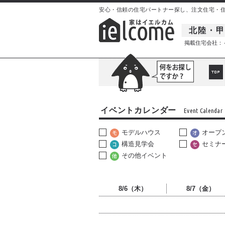
安心・信頼の住宅パートナー探し、注文住宅・住宅イ
北陸・甲
掲載住宅会社：
イベントカレンダー
Event Calendar
モデルハウス
オープ
構造見学会
セミナ
その他イベント
8/6（木）
8/7（金）