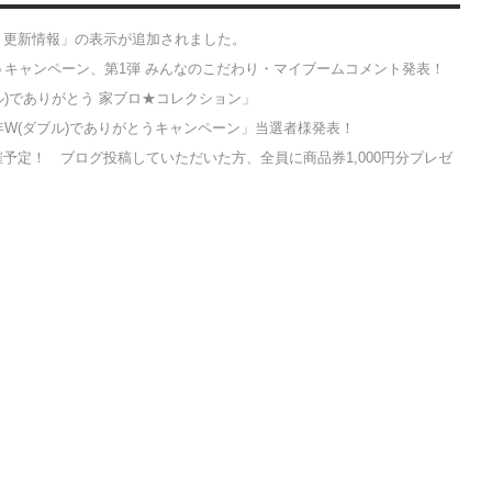
・更新情報」の表示が追加されました。
とうキャンペーン、第1弾 みんなのこだわり・マイブームコメント発表！
ル)でありがとう 家ブロ★コレクション」
年W(ダブル)でありがとうキャンペーン」当選者様発表！
予定！ ブログ投稿していただいた方、全員に商品券1,000円分プレゼ