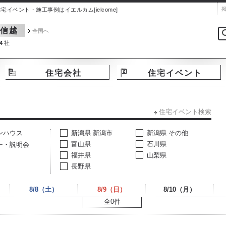
ベント・施工事例はイエルカム[ielcome]
信越
全国へ
4
社
住宅会社
住宅イベント
住宅イベント検索
ンハウス
新潟県 新潟市
新潟県 その他
富山県
石川県
ー・説明会
福井県
山梨県
長野県
8/8（土）
8/9（日）
8/10（月）
全0件