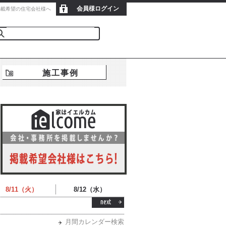
会員様ログイン
新規会員登録
掲載希望の住宅会社様へ
施工事例
8/11（火）
8/12（水）
next
月間カレンダー検索