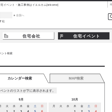
ベント・施工事例はイエルカム[ielcome]
全国へ
7
社
住宅会社
住宅イベント
ベント検索
カレンダー検索
MAP検索
イベントのリストが下に表示されます。
9月
10月
月
火
水
木
金
土
日
月
火
水
木
金
土
日
1
2
3
4
5
6
1
2
3
4