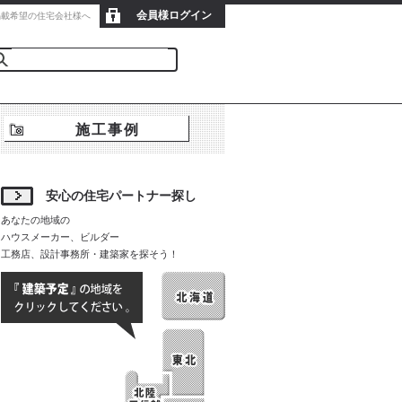
会員様ログイン
新規会員登録
掲載希望の住宅会社様へ
施工事例
安心の住宅パートナー探し
あなたの地域の
ハウスメーカー、ビルダー
工務店、設計事務所・建築家を探そう！