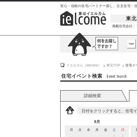
安心・信頼の住宅パートナー探し、注文住宅・住宅イ
東北
掲載住宅会社：
イエルカム［ielcome］
東北
TOP
住宅イ
住宅イベント検索
Event Search
詳細検索
日付をクリックすると、住宅
8月
月
火
水
木
金
土
日
1
2