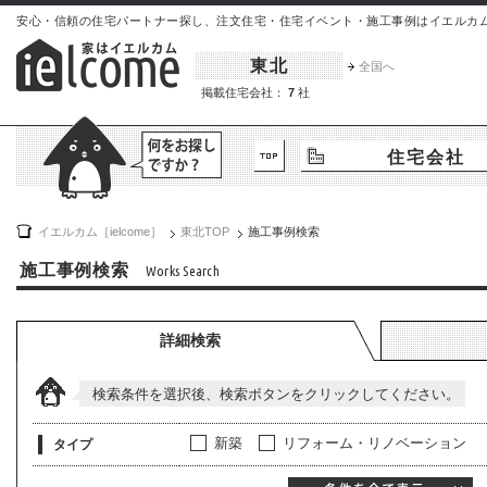
安心・信頼の住宅パートナー探し、注文住宅・住宅イベント・施工事例はイエルカム[iel
東北
全国へ
掲載住宅会社：
7
社
住宅会社
イエルカム［ielcome］
東北
TOP
施工事例検索
施工事例検索
Works Search
詳細検索
検索条件を選択後、検索ボタンをクリックしてください。
新築
リフォーム・リノベーション
タイプ