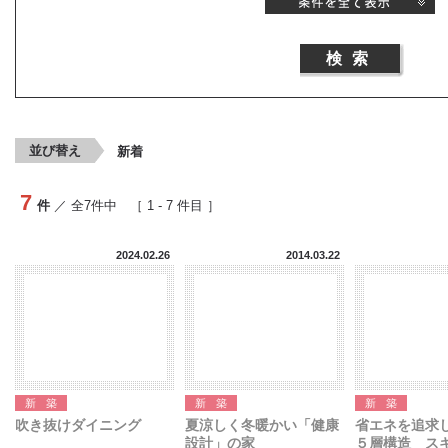
並び替え
新着
7
件
／ 全
7
件中 ［
1
-
7
件目 ］
2024.02.26
2014.03.22
新築
新築
新築
吹き抜けダイニング
夏涼しく冬暖かい「健康
省エネを追求
設計」の家
５層構造 スキ