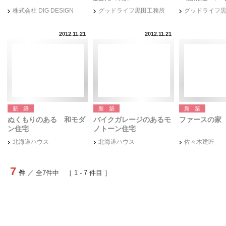
株式会社 DIG DESIGN
グッドライフ黒田工務所
グッドライフ
2012.11.21
2012.11.21
新築
新築
新築
ぬくもりのある 和モダ
バイクガレージのあるモ
ファースの家
ン住宅
ノトーン住宅
北海道ハウス
北海道ハウス
佐々木建匠
7
件
／ 全
7
件中 ［
1
-
7
件目 ］