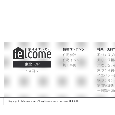
情報コンテンツ
特集・便利
住宅会社
家づくりブ
住宅イベント
安心・信頼
東北TOP
施工事例
失敗しない
家づくり初
全国へ
イエペン一
家づくりと
家用語辞典
一括資料請
Copyright © Jyonishi Inc. All rights reserved. version 3.4.4-09