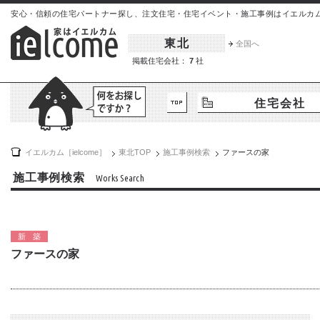
安心・信頼の住宅パートナー探し、注文住宅・住宅イベント・施工事例はイエルカム[iel
東北
全国へ
掲載住宅会社：
7
社
住宅会社
イエルカム［ielcome］
東北
TOP
施工事例検索
ファースの家
施工事例検索
Works Search
新築
ファースの家