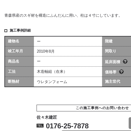
青森県産のスギ材を構造にふんだんに用い、柱は４寸にしています。
施工事例詳細
建物名
階建
ー
坪数は会社によって算
価格には、建物本体価格
竣工年月
異なる場合があります
間取り
2010年8月
用（暖房工事・換気工事
[照明込]・給排水工事[宅
商品名
ー
ます。
延床面積
工法
木造軸組（在来）
価格帯
断熱材
施主世代
ウレタンフォーム
この施工事例へのお問い合わせ
佐々木建匠
0176-25-7878