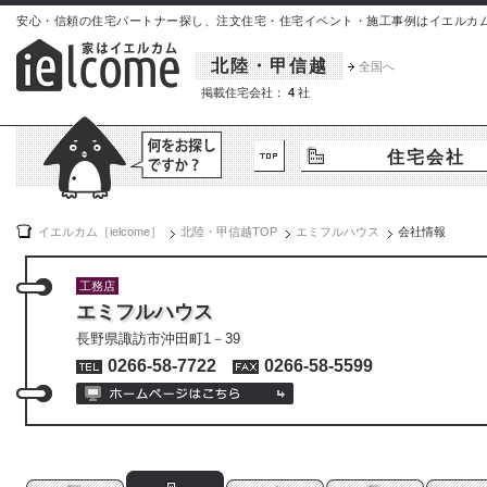
安心・信頼の住宅パートナー探し、注文住宅・住宅イベント・施工事例はイエルカム[iel
北陸・甲信越
全国へ
掲載住宅会社：
4
社
住宅会社
イエルカム［ielcome］
北陸・甲信越
TOP
エミフルハウス
会社情報
工務店
エミフルハウス
長野県諏訪市沖田町1－39
0266-58-7722
0266-58-5599