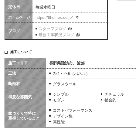
定休日
毎週水曜日
ホームページ
https://lthomes.co.jp/
スタッフブログ
ブログ
最新工事状況ブログ
施工について
施工エリア
長野県諏訪市、近郊
工法
2×4・2×6（パネル）
断熱材
グラスウール
シンプル
ナチュラル
得意な雰囲気
モダン
都会的
コストパフォーマンス
家づくりで特に
デザイン性
重視していること
高性能