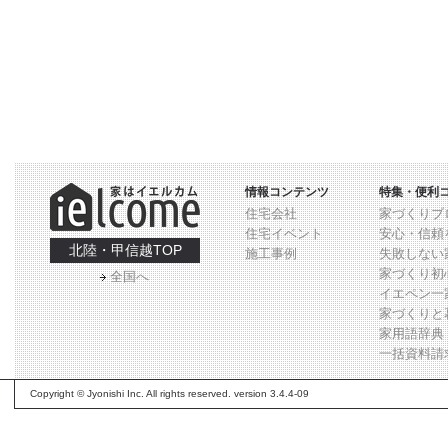
情報コンテンツ
特集・便利
住宅会社
家づくりブ
住宅イベント
安心・信頼
北陸・甲信越TOP
施工事例
失敗しない
家づくり初
全国へ
イエペン一
家づくりと
家用語辞典
一括資料請
Copyright © Jyonishi Inc. All rights reserved. version 3.4.4-09